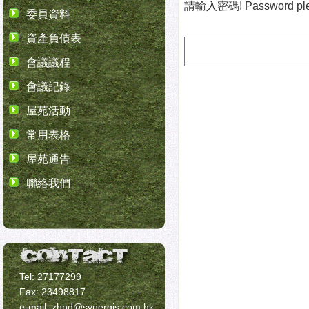
請輸入密碼! Password ple
委員資料
資產負債表
會議議程
會議記錄
屋苑活動
常用表格
屋苑通告
聯絡我們
Tel: 27177299
Fax: 23498817
e-mail: zhpd@synergis.com.hk