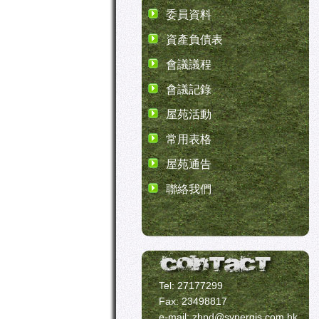
委員資料
資產負債表
會議議程
會議記錄
屋苑活動
常用表格
屋苑通告
聯絡我們
Tel: 27177299
Fax: 23498817
e-mail: zhpd@synergis.com.hk