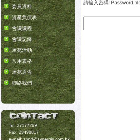
請輸入密碼! Password ple
委員資料
資產負債表
會議議程
會議記錄
屋苑活動
常用表格
屋苑通告
聯絡我們
Tel: 27177299
Fax: 23498817
e-mail: zhpd@synergis.com.hk